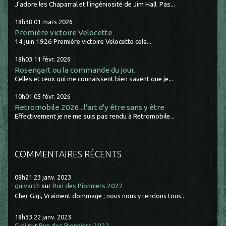
J'adore les Chaparral et l'ingéniosité de Jim Hall. Pas...
18h38
01
mars 2026
Première victoire Velocette
14 juin 1926 Première victoire Velocette cela...
18h03
11
févr. 2026
Rosengart ou la commande du jour.
Celles et ceux qui me connaissent bien savent que je...
10h01
05
févr. 2026
Retromobile 2026...l'art d'y être sans y être
Effectivement je ne me suis pas rendu à Retromobile...
COMMENTAIRES RÉCENTS
08h21
23
janv. 2023
guivarch
sur
Run des Pionniers 2022
Cher Gigi, Vraiment dommage ; nous nous y rendons tous...
18h33
22
janv. 2023
Gigi
sur
Run des Pionniers 2022