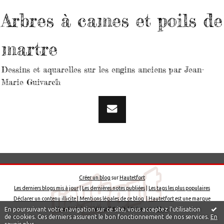
Arbres à cames et poils de
martre
Dessins et aquarelles sur les engins anciens par Jean-
Marie Guivarc'h
Créer un blog
sur
Hautetfort
Les derniers blogs mis à jour
|
Les dernières notes publiées
|
Les tags les plus populaires
Déclarer un contenu illicite
|
Mentions légales de ce blog
|
Hautetfort
est une marque
En poursuivant votre navigation sur ce site, vous acceptez l'utilisation
déposée de la société talkSpirit | Créez votre
blog
!
de cookies. Ces derniers assurent le bon fonctionnement de nos services.
En