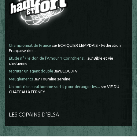
Championnat de France
sur
ECHIQUIER LEMPDAIS - Fédération
Française des...
Étude n°7 le don de l’Amour 1 Corinthiens...
sur
Bible et vie
chretienne
recruter un agent double
sur
BLOGJFV
Meuglements
sur
Touraine sereine
Un mot d’un seul homme suffit pour déranger les...
sur
VIE DU
CHATEAU à FERNEY
LES COPAINS D'ELSA