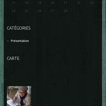
17
18
19
20
21
22
23
24
25
26
27
28
CATÉGORIES
Présentation
CARTE