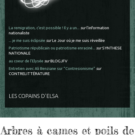
La remigration, c’est possible ! Il y a un...
sur
l'information
nationaliste
... je me suis éclipsée
sur
Le Jour où je me suis réveillée
Patriotisme républicain ou patriotisme enraciné...
sur
SYNTHESE
NATIONALE
au coeur de l'Elysée
sur
BLOGJFV
Entretien avec Ali Benziane sur ”Contresionisme”
sur
CONTRELITTÉRATURE
LES COPAINS D'ELSA
Arbres à cames et poils de