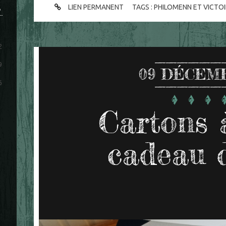
LIEN PERMANENT
TAGS :
PHILOMENN ET VICTOI
S
2
9
09
DÉCEMB
6
Cartons 
cadeau 