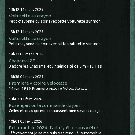
13h12
11
mars 2026
Voiturette au crayon
Petit crayonné du soir avec cette voiturette sur mon...
13h12
11
mars 2026
Voiturette au crayon
Petit crayonné du soir avec cette voiturette sur mon...
14h33
06
mars 2026
Chaparral 2F
J'adore les Chaparral et l'ingéniosité de Jim Hall. Pas...
18h38
01
mars 2026
Première victoire Velocette
14 juin 1926 Première victoire Velocette cela...
18h03
11
févr. 2026
Rosengart ou la commande du jour.
Celles et ceux qui me connaissent bien savent que je...
10h01
05
févr. 2026
Retromobile 2026...l'art d'y être sans y être
Effectivement je ne me suis pas rendu à Retromobile...