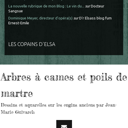
La nouvelle rubrique de mon Blog : Le vin du...
sur
Docteur
Sangsue
Dominique Meyer, directeur d'opéra(s)
sur
D'r Elsass blog fum
Ernest-Emile
LES COPAINS D'ELSA
Arbres à cames et poils de
martre
Dessins et aquarelles sur les engins anciens par Jean-
Marie Guivarc'h