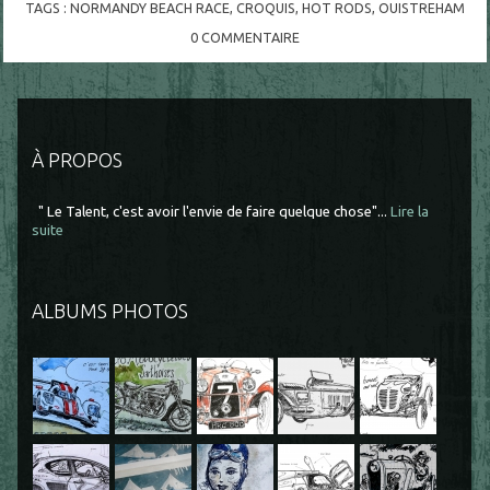
TAGS :
NORMANDY BEACH RACE
,
CROQUIS
,
HOT RODS
,
OUISTREHAM
0
COMMENTAIRE
À PROPOS
" Le Talent, c'est avoir l'envie de faire quelque chose"...
Lire la
suite
ALBUMS PHOTOS