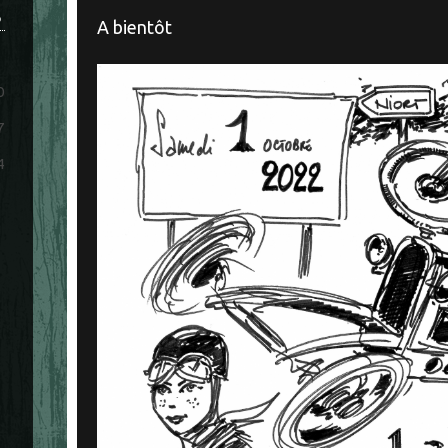
S
A bientôt
0
7
4