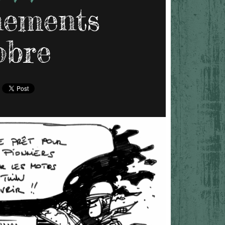
nements
obre