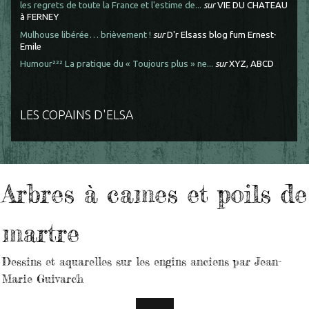
les regrets de toute la France et l'estime de...
sur
VIE DU CHATEAU
à FERNEY
Mulhouse libérée… brièvement !
sur
D'r Elsass blog fum Ernest-
Emile
Humour²²² La pratique du « Toujours plus » ne...
sur
XYZ, ABCD
LES COPAINS D'ELSA
Arbres à cames et poils de
martre
Dessins et aquarelles sur les engins anciens par Jean-
Marie Guivarc'h