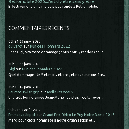
Retromobile 2026...l'art d'y être sans y être
Effectivement je ne me suis pas rendu à Retromobile...
COMMENTAIRES RÉCENTS
08h21
23
janv. 2023
guivarch
sur
Run des Pionniers 2022
Cher Gigi, Vraiment dommage ; nous nous y rendons tous...
18h33
22
janv. 2023
Gigi
sur
Run des Pionniers 2022
Quel dommage ! Jeff et moi y étions , et nous aurions été...
19h15
16
janv. 2018
Laurent Twist-grip
sur
Meilleurs voeux
Une très bonne année Jean-Marie , au plaisir de te revoir .
09h21
05
août 2017
Emmanuel lepidi
sur
Grand Prix Rétro Le Puy Notre Dame 2017
Merci pour cette hommage à notre organisation et...