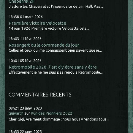
Chaparral 2F
J'adore les Chaparral et l'ingéniosité de Jim Hall. Pas...
18h38
01
mars 2026
Première victoire Velocette
14 juin 1926 Première victoire Velocette cela...
18h03
11
févr. 2026
Rosengart ou la commande du jour.
Celles et ceux qui me connaissent bien savent que je...
10h01
05
févr. 2026
Retromobile 2026...l'art d'y être sans y être
Effectivement je ne me suis pas rendu à Retromobile...
COMMENTAIRES RÉCENTS
08h21
23
janv. 2023
guivarch
sur
Run des Pionniers 2022
Cher Gigi, Vraiment dommage ; nous nous y rendons tous...
18h33
22
janv. 2023