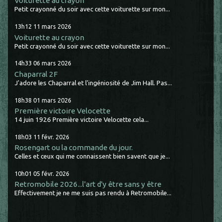
Voiturette au crayon
Petit crayonné du soir avec cette voiturette sur mon...
13h12
11
mars 2026
Voiturette au crayon
Petit crayonné du soir avec cette voiturette sur mon...
14h33
06
mars 2026
Chaparral 2F
J'adore les Chaparral et l'ingéniosité de Jim Hall. Pas...
18h38
01
mars 2026
Première victoire Velocette
14 juin 1926 Première victoire Velocette cela...
18h03
11
févr. 2026
Rosengart ou la commande du jour.
Celles et ceux qui me connaissent bien savent que je...
10h01
05
févr. 2026
Retromobile 2026...l'art d'y être sans y être
Effectivement je ne me suis pas rendu à Retromobile...