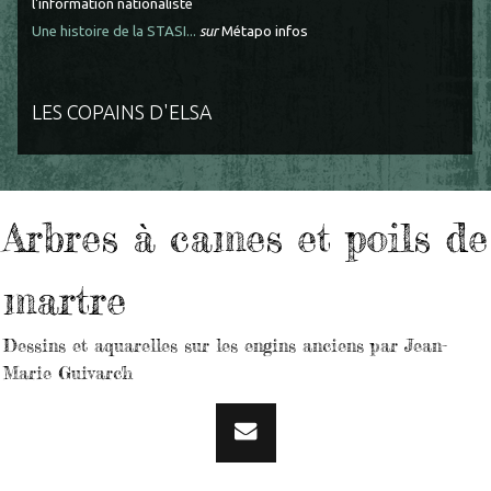
l'information nationaliste
Une histoire de la STASI...
sur
Métapo infos
LES COPAINS D'ELSA
Arbres à cames et poils de
martre
Dessins et aquarelles sur les engins anciens par Jean-
Marie Guivarc'h