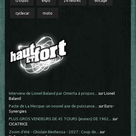
croquis
expo
24 heures
vintage
cyclecar
moto
Interview de Lionel Baland par Omerta à propos...
sur
Lionel
Baland
Pacte de La Mecque: un nouvel axe de puissance...
sur
Euro-
Synergies
PLUS GROS VENDEURS DE 45 TOURS (jeunes) DE 1962...
sur
CICATRICE
Zoom d'été - Ghislain Benhessa - 2027 : Coup de...
sur