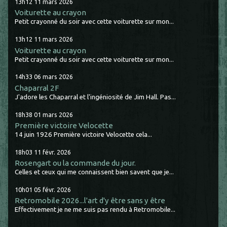
13h12
11
mars 2026
Voiturette au crayon
Petit crayonné du soir avec cette voiturette sur mon...
13h12
11
mars 2026
Voiturette au crayon
Petit crayonné du soir avec cette voiturette sur mon...
14h33
06
mars 2026
Chaparral 2F
J'adore les Chaparral et l'ingéniosité de Jim Hall. Pas...
18h38
01
mars 2026
Première victoire Velocette
14 juin 1926 Première victoire Velocette cela...
18h03
11
févr. 2026
Rosengart ou la commande du jour.
Celles et ceux qui me connaissent bien savent que je...
10h01
05
févr. 2026
Retromobile 2026...l'art d'y être sans y être
Effectivement je ne me suis pas rendu à Retromobile...