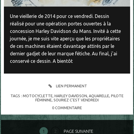
Une vieillerie de 2014 pour ce vendredi. Dessin
réalisé pour une opération portes ouvertes à la
concession Harley Davidson du Mans. Invité à cette
journée, je me suis vite aperçu que les propriétaires
de ces machines étaient davantage attirés par le
dernier gadjet de leur marque fétiche. Au final, j'ai
conservé ce dessin. A bientôt
LIEN PERMANENT
TAGS :
MOTOCYCLETTE
,
HARLEY DAVIDSON
,
AQUARELLE
,
PILOTE
FÉMININE
,
SOURIEZ C'EST VENDREDI
0
COMMENTAIRE
1
2
PAGE SUIVANTE