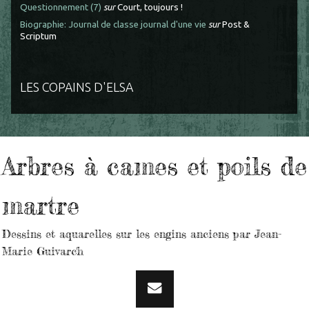
Questionnement (7)
sur
Court, toujours !
Biographie: Journal de classe journal d'une vie
sur
Post &
Scriptum
LES COPAINS D'ELSA
Arbres à cames et poils de
martre
Dessins et aquarelles sur les engins anciens par Jean-
Marie Guivarc'h