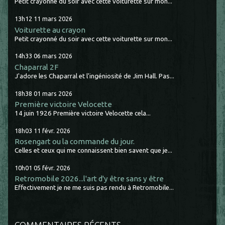
Petit crayonné du soir avec cette voiturette sur mon...
13h12
11
mars 2026
Voiturette au crayon
Petit crayonné du soir avec cette voiturette sur mon...
14h33
06
mars 2026
Chaparral 2F
J'adore les Chaparral et l'ingéniosité de Jim Hall. Pas...
18h38
01
mars 2026
Première victoire Velocette
14 juin 1926 Première victoire Velocette cela...
18h03
11
févr. 2026
Rosengart ou la commande du jour.
Celles et ceux qui me connaissent bien savent que je...
10h01
05
févr. 2026
Retromobile 2026...l'art d'y être sans y être
Effectivement je ne me suis pas rendu à Retromobile...
COMMENTAIRES RÉCENTS