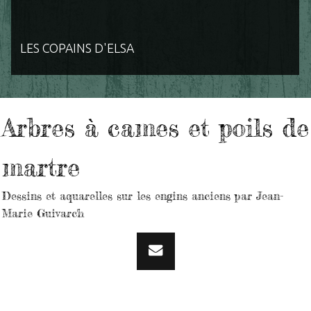
LES COPAINS D'ELSA
Arbres à cames et poils de
martre
Dessins et aquarelles sur les engins anciens par Jean-
Marie Guivarc'h