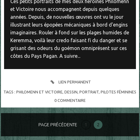
Ces petits portraits de mes deux héroïnes Philomenn
et Victoire nous accompagnent depuis quelques
années. Depuis, de nouvelles œuvres ont vu le jour
illustrant leurs épopées mécaniques à bord d'engins
imaginaires. Rouler à fond sur les plages humides de
Keremma, voilà leur credo faisant fi du danger et se
grisant des odeurs du goémon omniprésent sur ces
côtes du Pays Pagan. A suivre...
LIEN PERMANENT
TAGS :
PHILOMENN ET VICTOIRE
,
DESSIN
,
PORTRAIT
,
PILOTES FÉMININES
0
COMMENTAIRE
PAGE PRÉCÉDENTE
1
2