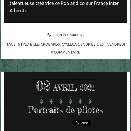
talentueuse créatrice ce Pop and co sur France Inter.
A bientôt
LIEN PERMANENT
TAGS :
STYLO BILLE
,
CROBARDS
,
CYCLECAR
,
SOURIEZ C'EST VENDREDI
0
COMMENTAIRE
02
AVRIL 2021
Portraits de pilotes