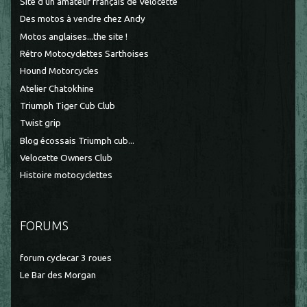
Site d'un amateur français de Velocette
Des motos à vendre chez Andy
Motos anglaises...the site !
Rétro Motocyclettes Sarthoises
Hound Motorcycles
Atelier Chatokhine
Triumph Tiger Cub Club
Twist grip
Blog écossais Triumph cub...
Velocette Owners Club
Histoire motocyclettes
FORUMS
forum cyclecar 3 roues
Le Bar des Morgan