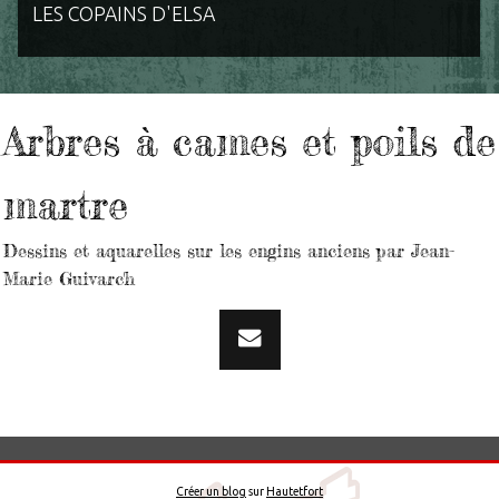
LES COPAINS D'ELSA
Arbres à cames et poils de
martre
Dessins et aquarelles sur les engins anciens par Jean-
Marie Guivarc'h
Créer un blog
sur
Hautetfort