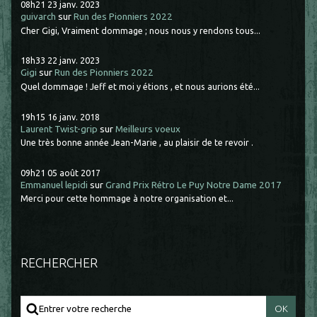
08h21
23
janv. 2023
guivarch
sur
Run des Pionniers 2022
Cher Gigi, Vraiment dommage ; nous nous y rendons tous...
18h33
22
janv. 2023
Gigi
sur
Run des Pionniers 2022
Quel dommage ! Jeff et moi y étions , et nous aurions été...
19h15
16
janv. 2018
Laurent Twist-grip
sur
Meilleurs voeux
Une très bonne année Jean-Marie , au plaisir de te revoir .
09h21
05
août 2017
Emmanuel lepidi
sur
Grand Prix Rétro Le Puy Notre Dame 2017
Merci pour cette hommage à notre organisation et...
RECHERCHER