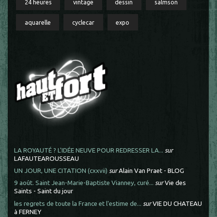
24 heures
vintage
dessin
salmson
aquarelle
cyclecar
expo
LA ROYAUTÉ ? L'IDÉE NEUVE POUR REDRESSER LA...
sur
LAFAUTEAROUSSEAU
UN JOUR, UNE CITATION (cxxvii)
sur
Alain Van Praet - BLOG
9 août. Saint Jean-Marie-Baptiste Vianney, curé...
sur
Vie des
Saints - Saint du jour
les regrets de toute la France et l'estime de...
sur
VIE DU CHATEAU
à FERNEY