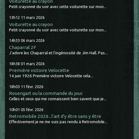
Voiturette au crayon
Petit crayonné du soir avec cette voiturette sur mon...
13h12
11
mars 2026
Voiturette au crayon
Petit crayonné du soir avec cette voiturette sur mon...
14h33
06
mars 2026
Chaparral 2F
J'adore les Chaparral et l'ingéniosité de Jim Hall. Pas...
18h38
01
mars 2026
Première victoire Velocette
14 juin 1926 Première victoire Velocette cela...
18h03
11
févr. 2026
Rosengart ou la commande du jour.
Celles et ceux qui me connaissent bien savent que je...
10h01
05
févr. 2026
Retromobile 2026...l'art d'y être sans y être
Effectivement je ne me suis pas rendu à Retromobile...