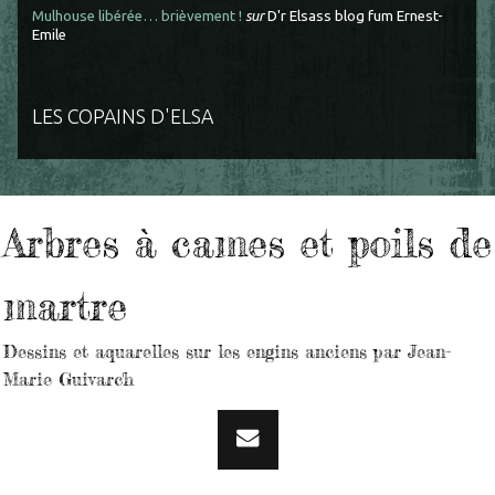
Mulhouse libérée… brièvement !
sur
D'r Elsass blog fum Ernest-
Emile
LES COPAINS D'ELSA
Arbres à cames et poils de
martre
Dessins et aquarelles sur les engins anciens par Jean-
Marie Guivarc'h