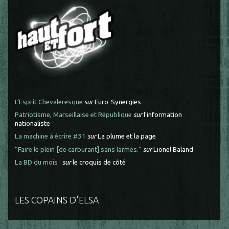
L’Esprit Chevaleresque
sur
Euro-Synergies
Patriotisme, Marseillaise et République
sur
l'information
nationaliste
La machine à écrire #31
sur
La plume et la page
”Faire le plein [de carburant] sans larmes.”
sur
Lionel Baland
La BD du mois :
sur
le croquis de côté
LES COPAINS D'ELSA