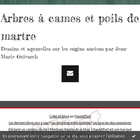
Arbres à cames et poils de
martre
Dessins et aquarelles sur les engins anciens par Jean-
Marie Guivarc'h
Créer un blog
sur
Hautetfort
Les derniers blogs mis à jour
|
Les dernières notes publiées
|
Les tags les plus populaires
Déclarer un contenu illicite
|
Mentions légales de ce blog
|
Hautetfort
est une marque
En poursuivant votre navigation sur ce site, vous acceptez l'utilisation
déposée de la société talkSpirit | Créez votre
blog
!