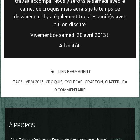
travail accompli. Nous y serons le samedi avec le
carnet de croquis mais aurais-je le temps de
dessiner car il y a également tous les ami(e)s avec
qui on discute.
Vivement ce samedi 20 avril 2013 !!
A bientôt.
LIEN PERMANENT
TAGS :
VRM 2013
,
CROQUIS
,
CYCLECAR
,
GRAFTON
,
CHATER LEA
0
COMMENTAIRE
À PROPOS
" Le Talent, c'est avoir l'envie de faire quelque chose"...
Lire la