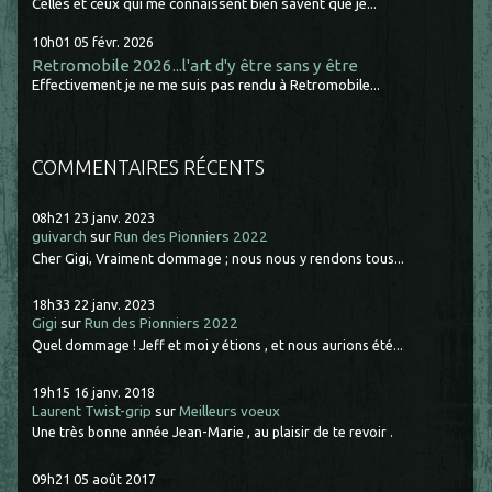
Celles et ceux qui me connaissent bien savent que je...
10h01
05
févr. 2026
Retromobile 2026...l'art d'y être sans y être
Effectivement je ne me suis pas rendu à Retromobile...
COMMENTAIRES RÉCENTS
08h21
23
janv. 2023
guivarch
sur
Run des Pionniers 2022
Cher Gigi, Vraiment dommage ; nous nous y rendons tous...
18h33
22
janv. 2023
Gigi
sur
Run des Pionniers 2022
Quel dommage ! Jeff et moi y étions , et nous aurions été...
19h15
16
janv. 2018
Laurent Twist-grip
sur
Meilleurs voeux
Une très bonne année Jean-Marie , au plaisir de te revoir .
09h21
05
août 2017