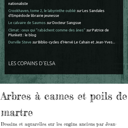
nationaliste
Crookhaven, tome 2, le labyrinthe oublié
sur
Les Sandales
d'Empédocle librairie jeunesse
Le calvaire de Saumos
sur
Docteur Sangsue
Climat : ceux qui ”rabâchent comme des ânes”
sur
Patrice de
Plunkett : le blog
Durville Steve
sur
Biblio-cycles d'Hervé Le Cahain et Jean-Yves...
LES COPAINS D'ELSA
Arbres à cames et poils de
martre
Dessins et aquarelles sur les engins anciens par Jean-