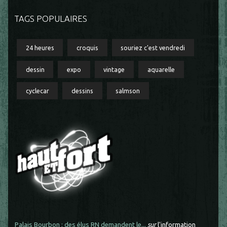
TAGS POPULAIRES
24 heures
croquis
souriez c'est vendredi
dessin
expo
vintage
aquarelle
cyclecar
dessins
salmson
Palais Bourbon : des élus RN demandent le...
sur
l'information