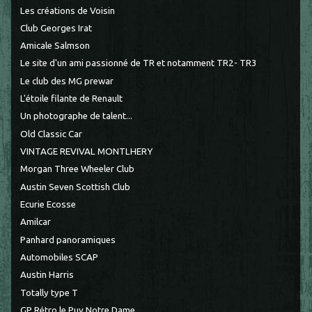
Les créations de Voisin
Club Georges Irat
Amicale Salmson
Le site d'un ami passionné de TR et notamment TR2- TR3
Le club des MG prewar
L'étoile filante de Renault
Un photographe de talent...
Old Classic Car
VINTAGE REVIVAL MONTLHERY
Morgan Three Wheeler Club
Austin Seven Scottish Club
Ecurie Ecosse
Amilcar
Panhard panoramiques
Automobiles SCAP
Austin Harris
Totally type T
GP Rétro le Puy Notre Dame