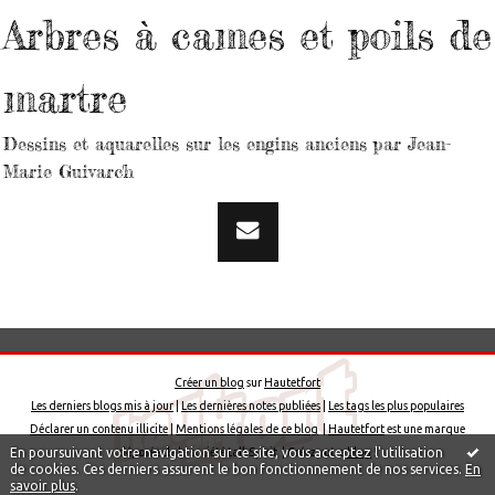
Arbres à cames et poils de
martre
Dessins et aquarelles sur les engins anciens par Jean-
Marie Guivarc'h
Créer un blog
sur
Hautetfort
Les derniers blogs mis à jour
|
Les dernières notes publiées
|
Les tags les plus populaires
Déclarer un contenu illicite
|
Mentions légales de ce blog
|
Hautetfort
est une marque
En poursuivant votre navigation sur ce site, vous acceptez l'utilisation
déposée de la société talkSpirit | Créez votre
blog
!
de cookies. Ces derniers assurent le bon fonctionnement de nos services.
En
savoir plus
.