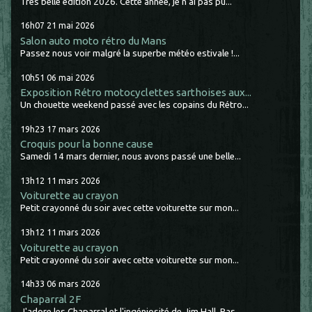
Très belle édition 2026. Cette année, je n'ai pas pu...
16h07
21
mai 2026
Salon auto moto rétro du Mans
Passez nous voir malgré la superbe météo estivale !...
10h51
06
mai 2026
Exposition Rétro motocyclettes sarthoises aux...
Un chouette weekend passé avec les copains du Rétro...
19h23
17
mars 2026
Croquis pour la bonne cause
Samedi 14 mars dernier, nous avons passé une belle...
13h12
11
mars 2026
Voiturette au crayon
Petit crayonné du soir avec cette voiturette sur mon...
13h12
11
mars 2026
Voiturette au crayon
Petit crayonné du soir avec cette voiturette sur mon...
14h33
06
mars 2026
Chaparral 2F
J'adore les Chaparral et l'ingéniosité de Jim Hall. Pas...