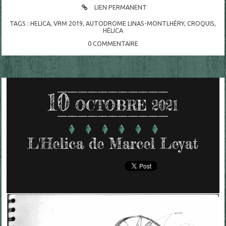
LIEN PERMANENT
TAGS :
HELICA
,
VRM 2019
,
AUTODROME LINAS-MONTLHÉRY
,
CROQUIS
,
HÉLICA
0
COMMENTAIRE
10
OCTOBRE 2021
L'Helica de Marcel Leyat