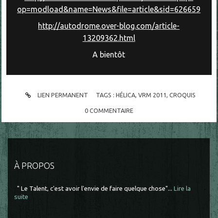
op=modload&name=News&file=article&sid=626659
http://autodrome.over-blog.com/article-
13209362.html
A bientôt
LIEN PERMANENT
TAGS :
HÉLICA
,
VRM 2011
,
CROQUIS
0
COMMENTAIRE
À PROPOS
" Le Talent, c'est avoir l'envie de faire quelque chose"...
Lire la
suite