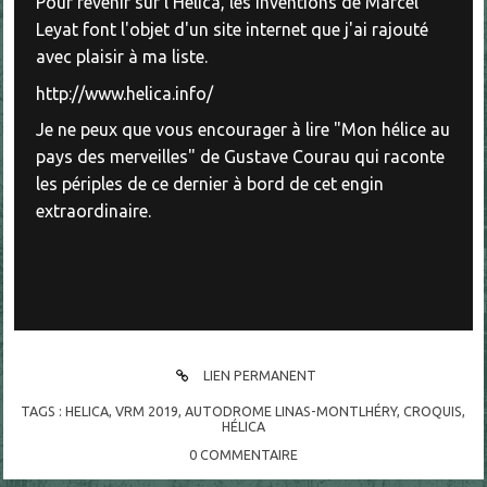
Pour revenir sur l'Helica, les inventions de Marcel
Leyat font l'objet d'un site internet que j'ai rajouté
avec plaisir à ma liste.
http://www.helica.info/
Je ne peux que vous encourager à lire "Mon hélice au
pays des merveilles" de Gustave Courau qui raconte
les périples de ce dernier à bord de cet engin
extraordinaire.
LIEN PERMANENT
TAGS :
HELICA
,
VRM 2019
,
AUTODROME LINAS-MONTLHÉRY
,
CROQUIS
,
HÉLICA
0
COMMENTAIRE