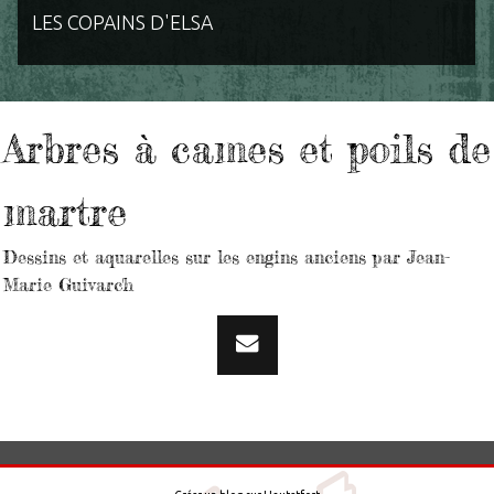
LES COPAINS D'ELSA
Arbres à cames et poils de
martre
Dessins et aquarelles sur les engins anciens par Jean-
Marie Guivarc'h