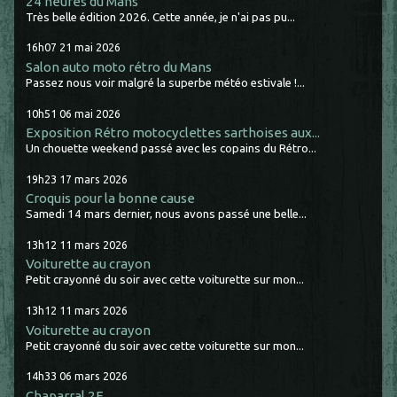
24 heures du Mans
Très belle édition 2026. Cette année, je n'ai pas pu...
16h07
21
mai 2026
Salon auto moto rétro du Mans
Passez nous voir malgré la superbe météo estivale !...
10h51
06
mai 2026
Exposition Rétro motocyclettes sarthoises aux...
Un chouette weekend passé avec les copains du Rétro...
19h23
17
mars 2026
Croquis pour la bonne cause
Samedi 14 mars dernier, nous avons passé une belle...
13h12
11
mars 2026
Voiturette au crayon
Petit crayonné du soir avec cette voiturette sur mon...
13h12
11
mars 2026
Voiturette au crayon
Petit crayonné du soir avec cette voiturette sur mon...
14h33
06
mars 2026
Chaparral 2F