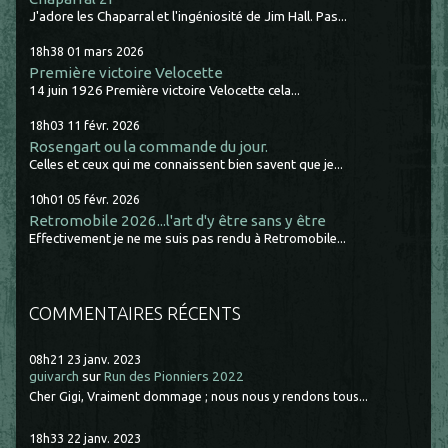
J'adore les Chaparral et l'ingéniosité de Jim Hall. Pas...
18h38
01
mars 2026
Première victoire Velocette
14 juin 1926 Première victoire Velocette cela...
18h03
11
févr. 2026
Rosengart ou la commande du jour.
Celles et ceux qui me connaissent bien savent que je...
10h01
05
févr. 2026
Retromobile 2026...l'art d'y être sans y être
Effectivement je ne me suis pas rendu à Retromobile...
COMMENTAIRES RÉCENTS
08h21
23
janv. 2023
guivarch
sur
Run des Pionniers 2022
Cher Gigi, Vraiment dommage ; nous nous y rendons tous...
18h33
22
janv. 2023