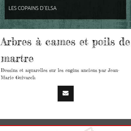
LES COPAINS D'ELSA
Arbres à cames et poils de
martre
Dessins et aquarelles sur les engins anciens par Jean-
Marie Guivarc'h