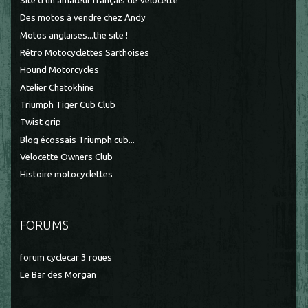
Site d'un amateur français de Velocette
Des motos à vendre chez Andy
Motos anglaises...the site !
Rétro Motocyclettes Sarthoises
Hound Motorcycles
Atelier Chatokhine
Triumph Tiger Cub Club
Twist grip
Blog écossais Triumph cub...
Velocette Owners Club
Histoire motocyclettes
FORUMS
forum cyclecar 3 roues
Le Bar des Morgan