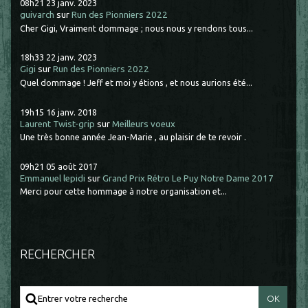
08h21
23
janv. 2023
guivarch
sur
Run des Pionniers 2022
Cher Gigi, Vraiment dommage ; nous nous y rendons tous...
18h33
22
janv. 2023
Gigi
sur
Run des Pionniers 2022
Quel dommage ! Jeff et moi y étions , et nous aurions été...
19h15
16
janv. 2018
Laurent Twist-grip
sur
Meilleurs voeux
Une très bonne année Jean-Marie , au plaisir de te revoir .
09h21
05
août 2017
Emmanuel lepidi
sur
Grand Prix Rétro Le Puy Notre Dame 2017
Merci pour cette hommage à notre organisation et...
RECHERCHER