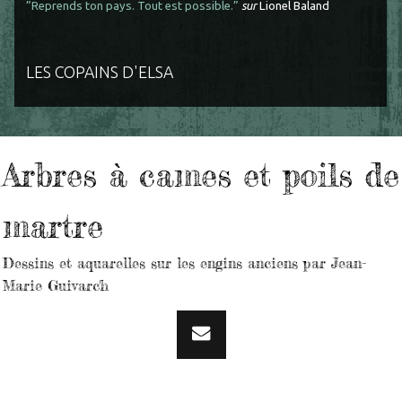
”Reprends ton pays. Tout est possible.”
sur
Lionel Baland
LES COPAINS D'ELSA
Arbres à cames et poils de
martre
Dessins et aquarelles sur les engins anciens par Jean-
Marie Guivarc'h