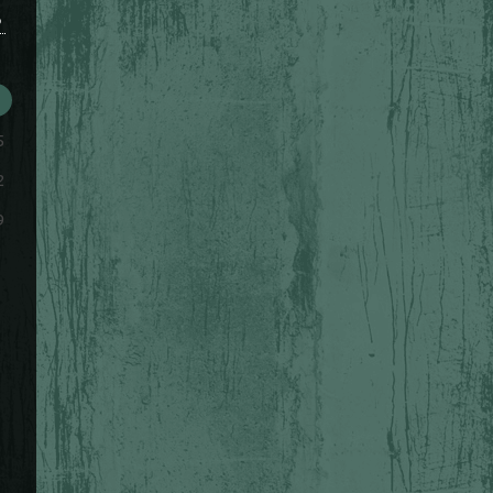
S
5
2
9