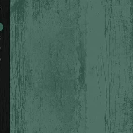
S
5
2
9