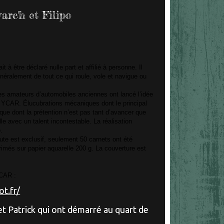
rc'h et Filipo
 à être déclaré nulle part et affilié à personne. Il
néralement de tout ce qui roule, vole et navigue ou
es amateurs d’automobiles anciennes ont lancé l’idée
u YCAR. Élucubrations mécaniques dont le principal
ue dont la prétention n’est pas tant d’avancer que
lle avec un talent incontestable. La réalisation
.
te est exclusif, seulement 50 carnets ont été
imés sur papier aquarelle 200 g. La couverture est
YCAR :
t.fr/
 et Patrick qui ont démarré au quart de