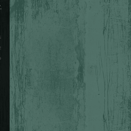
S
5
2
9