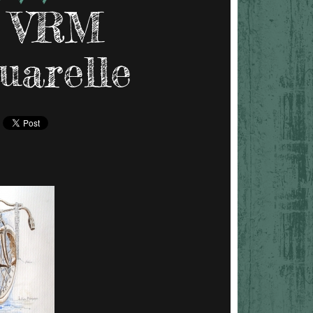
n VRM
quarelle