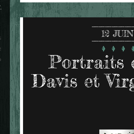
S
12
JUIN
5
2
Portraits
9
Davis et Vir