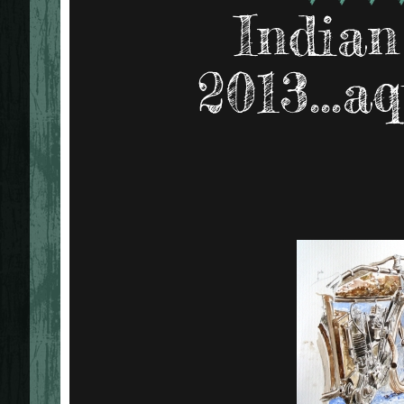
India
2013...a