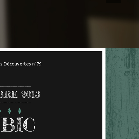
s Découvertes n°79
RE 2013
 BIC