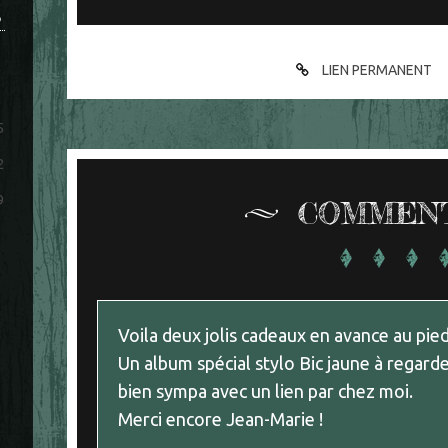
S
LIEN PERMANENT
5
2
9
COMMEN
Voila deux jolis cadeaux en avance au pie
Un album spécial stylo Bic jaune à regard
bien sympa avec un lien par chez moi.
Merci encore Jean-Marie !