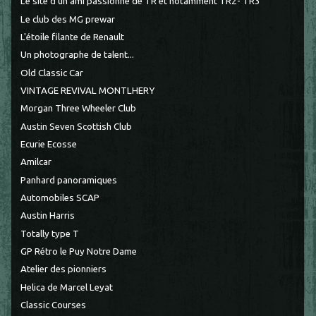
Le site d'un ami passionné de TR et notamment TR2- TR3
Le club des MG prewar
L'étoile filante de Renault
Un photographe de talent...
Old Classic Car
VINTAGE REVIVAL MONTLHERY
Morgan Three Wheeler Club
Austin Seven Scottish Club
Ecurie Ecosse
Amilcar
Panhard panoramiques
Automobiles SCAP
Austin Harris
Totally type T
GP Rétro le Puy Notre Dame
Atelier des pionniers
Helica de Marcel Leyat
Classic Courses