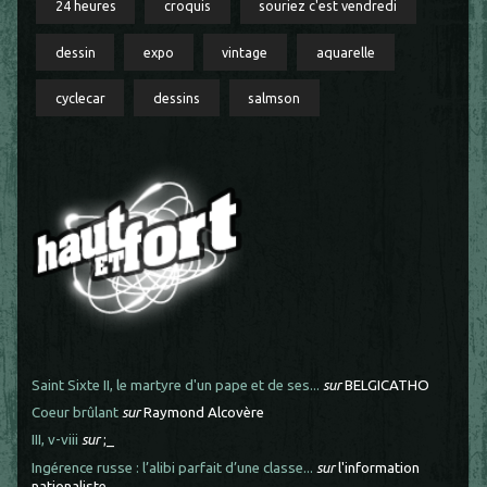
24 heures
croquis
souriez c'est vendredi
dessin
expo
vintage
aquarelle
cyclecar
dessins
salmson
Saint Sixte II, le martyre d'un pape et de ses...
sur
BELGICATHO
Coeur brûlant
sur
Raymond Alcovère
III, v-viii
sur
;_
Ingérence russe : l’alibi parfait d’une classe...
sur
l'information
nationaliste