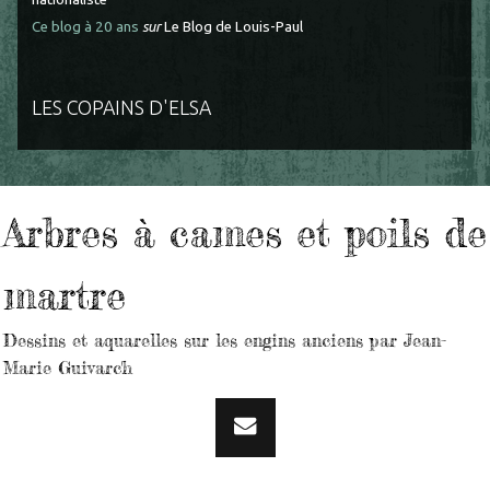
Ce blog à 20 ans
sur
Le Blog de Louis-Paul
LES COPAINS D'ELSA
Arbres à cames et poils de
martre
Dessins et aquarelles sur les engins anciens par Jean-
Marie Guivarc'h