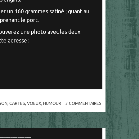
pier un 160 grammes satiné ; quant au
mprenant le port.
trouverez une photo avec les deux
te adresse :
SON
,
CARTES
,
VOEUX
,
HUMOUR
3
COMMENTAIRES