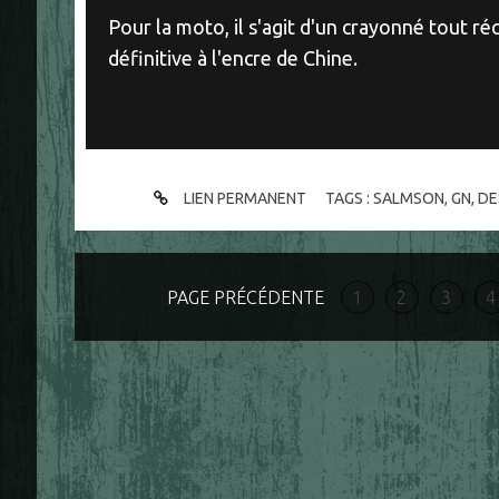
Pour la moto, il s'agit d'un crayonné tout ré
définitive à l'encre de Chine.
LIEN PERMANENT
TAGS :
SALMSON
,
GN
,
DE
PAGE PRÉCÉDENTE
1
2
3
4