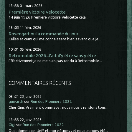
18h38
01
mars 2026
Première victoire Velocette
14 juin 1926 Première victoire Velocette cela...
18h03
11
févr. 2026
Rosengart ou la commande du jour.
Celles et ceux qui me connaissent bien savent que je...
10h01
05
févr. 2026
Retromobile 2026...l'art d'y être sans y être
Effectivement je ne me suis pas rendu à Retromobile...
COMMENTAIRES RÉCENTS
08h21
23
janv. 2023
guivarch
sur
Run des Pionniers 2022
Cher Gigi, Vraiment dommage ; nous nous y rendons tous...
18h33
22
janv. 2023
Gigi
sur
Run des Pionniers 2022
Quel dommage ! Jeff et moi y étions , et nous aurions été...