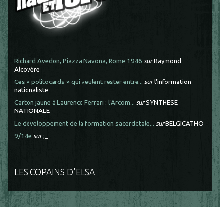
Richard Avedon, Piazza Navona, Rome 1946
sur
Raymond
Alcovère
Ces « politocards » qui veulent rester entre...
sur
l'information
nationaliste
Carton jaune à Laurence Ferrari : l’Arcom...
sur
SYNTHESE
NATIONALE
Le développement de la formation sacerdotale...
sur
BELGICATHO
9/14e
sur
;_
LES COPAINS D'ELSA