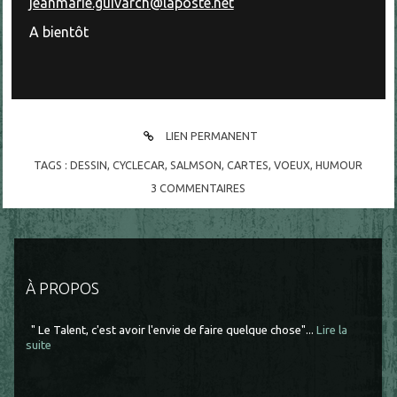
jeanmarie.guivarch@laposte.net
A bientôt
LIEN PERMANENT
TAGS :
DESSIN
,
CYCLECAR
,
SALMSON
,
CARTES
,
VOEUX
,
HUMOUR
3
COMMENTAIRES
À PROPOS
" Le Talent, c'est avoir l'envie de faire quelque chose"...
Lire la
suite