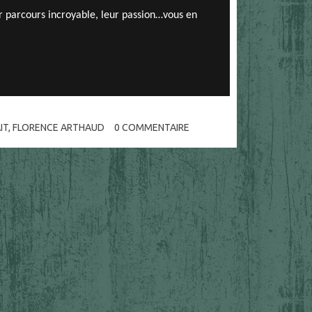
ur parcours incroyable, leur passion…vous en
IT
,
FLORENCE ARTHAUD
0
COMMENTAIRE