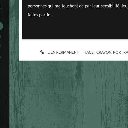
S
personnes qui me touchent de par leur sensibilité, le
faites partie.
5
2
LIEN PERMANENT
TAGS :
CRAYON
,
PORTRA
9