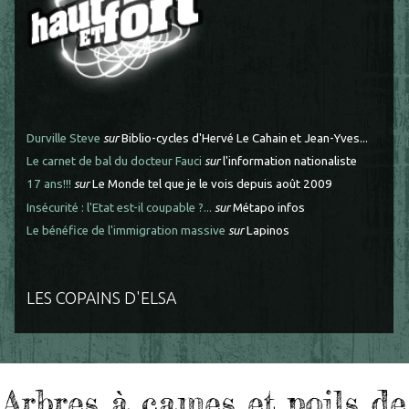
Durville Steve
sur
Biblio-cycles d'Hervé Le Cahain et Jean-Yves...
Le carnet de bal du docteur Fauci
sur
l'information nationaliste
17 ans!!!
sur
Le Monde tel que je le vois depuis août 2009
Insécurité : l'Etat est-il coupable ?...
sur
Métapo infos
Le bénéfice de l'immigration massive
sur
Lapinos
LES COPAINS D'ELSA
Arbres à cames et poils de