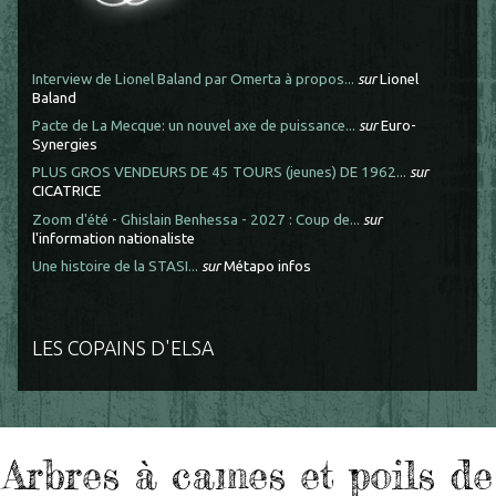
Interview de Lionel Baland par Omerta à propos...
sur
Lionel
Baland
Pacte de La Mecque: un nouvel axe de puissance...
sur
Euro-
Synergies
PLUS GROS VENDEURS DE 45 TOURS (jeunes) DE 1962...
sur
CICATRICE
Zoom d'été - Ghislain Benhessa - 2027 : Coup de...
sur
l'information nationaliste
Une histoire de la STASI...
sur
Métapo infos
LES COPAINS D'ELSA
Arbres à cames et poils de