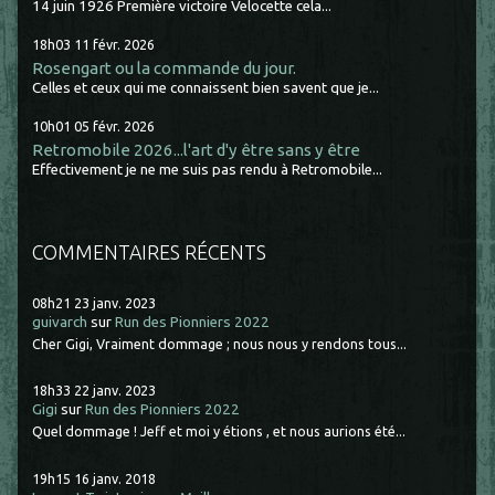
14 juin 1926 Première victoire Velocette cela...
18h03
11
févr. 2026
Rosengart ou la commande du jour.
Celles et ceux qui me connaissent bien savent que je...
10h01
05
févr. 2026
Retromobile 2026...l'art d'y être sans y être
Effectivement je ne me suis pas rendu à Retromobile...
COMMENTAIRES RÉCENTS
08h21
23
janv. 2023
guivarch
sur
Run des Pionniers 2022
Cher Gigi, Vraiment dommage ; nous nous y rendons tous...
18h33
22
janv. 2023
Gigi
sur
Run des Pionniers 2022
Quel dommage ! Jeff et moi y étions , et nous aurions été...
19h15
16
janv. 2018