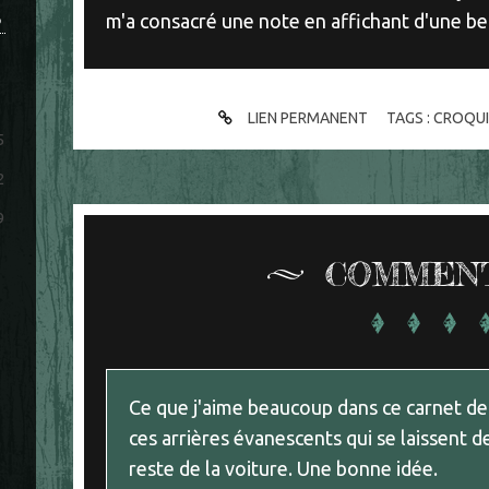
S
m'a consacré une note en affichant d'une bel
LIEN PERMANENT
TAGS :
CROQUI
5
2
9
COMMEN
Ce que j'aime beaucoup dans ce carnet de
ces arrières évanescents qui se laissent d
reste de la voiture. Une bonne idée.