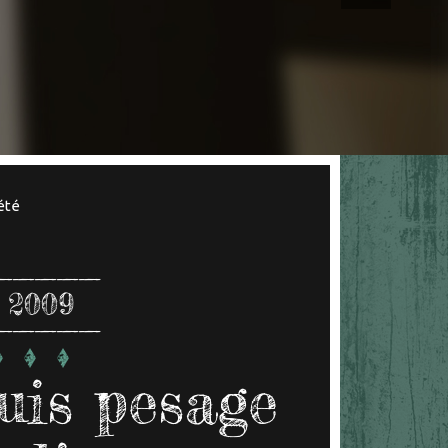
été
 2009
uis pesage