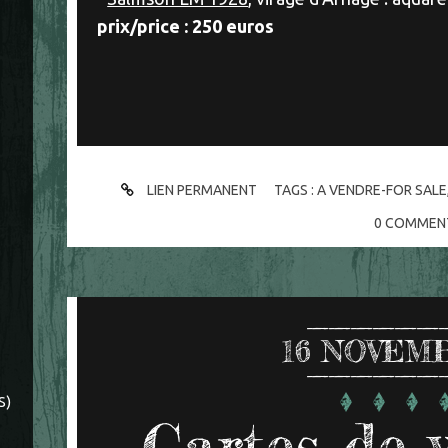
prix/price : 250 euros
LIEN PERMANENT
TAGS :
A VENDRE-FOR SALE
0
COMMENT
16
NOVEMB
S)
Cartes de 