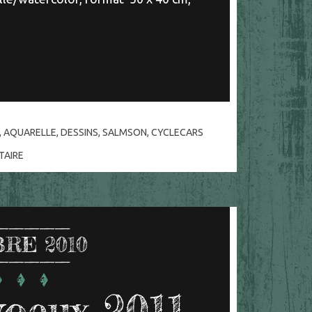
,
AQUARELLE
,
DESSINS
,
SALMSON
,
CYCLECARS
AIRE
RE 2010
voeux 2011