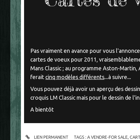
Pas vraiment en avance pour vous l'annoncer 
cartes de voeux pour 2011, vraisemblablemen
Mans Classic ; au programme Aston-Martin, Am
ferait
cinq modèles différents
...à suivre...
Vous pouvez déjà avoir un aperçu des dessi
croquis LM Classic mais pour le dessin de l'in
A bientôt
LIEN PERMANENT
TAGS :
A VENDRE-FOR SALE
,
CART