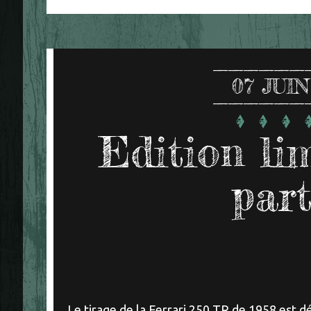
07
JUIN
Edition limi
part
Le tirage de la Ferrari 250 TR de 1958 est d