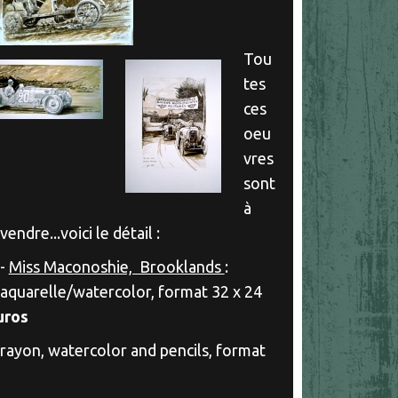
Tou
tes
ces
oeu
vres
sont
à
vendre...voici le détail :
-
Miss Maconoshie, Brooklands
:
aquarelle/watercolor, format 32 x 24
euros
 crayon, watercolor and pencils, format