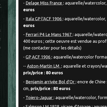
-
Delage Miss France
: aquarelle/watercolor
S
euros
-
Itala GP l'ACF 1906
: aquarelle/watercolor,
euros
5
-
Ferrari P4 Le Mans 1967
: aquarelle/waterc
2
400 euros ; cette oeuvre est vendue au profit
(me contacter pour les détails)
9
-
GP ACF 1906
: aquarelle/watercolor forma
--
Aston-Martin LM
: aquarelle et crayon/wa
prix/price : 80 euros
-
Benjamin arrivée Bol d'Or
: encre de Chine
cm,
prix/price : 80 euros
-
Tojero-Jaguar
: aquarelle/watercolor, for
-
Salmson LM 1928
, virage d'Arnage : aquar