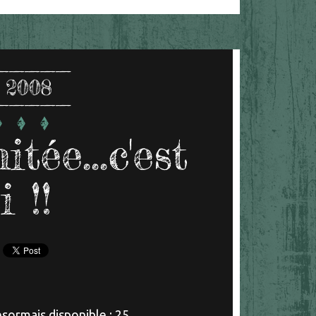
 2008
tée...c'est
i !!
ésormais disponible ; 25