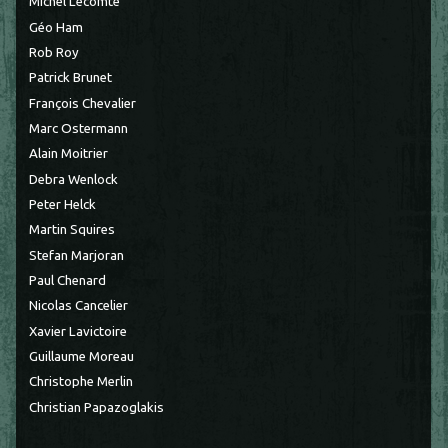
Michel Lecomte
Géo Ham
Rob Roy
Patrick Brunet
François Chevalier
Marc Ostermann
Alain Moitrier
Debra Wenlock
Peter Helck
Martin Squires
Stefan Marjoran
Paul Chenard
Nicolas Cancelier
Xavier Lavictoire
Guillaume Moreau
Christophe Merlin
Christian Papazoglakis