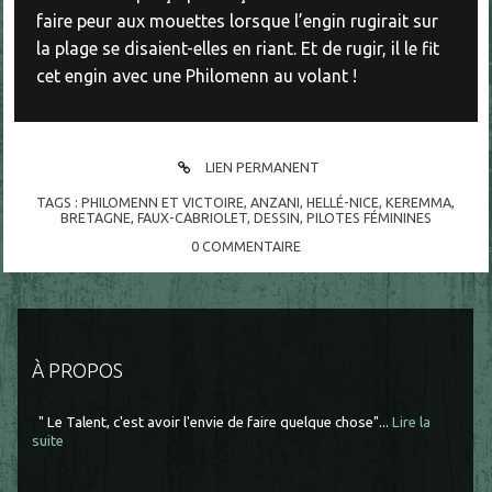
faire peur aux mouettes lorsque l’engin rugirait sur
la plage se disaient-elles en riant. Et de rugir, il le fit
cet engin avec une Philomenn au volant !
LIEN PERMANENT
TAGS :
PHILOMENN ET VICTOIRE
,
ANZANI
,
HELLÉ-NICE
,
KEREMMA
,
BRETAGNE
,
FAUX-CABRIOLET
,
DESSIN
,
PILOTES FÉMININES
0
COMMENTAIRE
À PROPOS
" Le Talent, c'est avoir l'envie de faire quelque chose"...
Lire la
suite