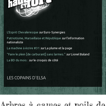
L’Esprit Chevaleresque
sur
Euro-Synergies
Patriotisme, Marseillaise et République
sur
l'information
nationaliste
La machine à écrire #31
sur
La plume et la page
”Faire le plein [de carburant] sans larmes.”
sur
Lionel Baland
La BD du mois :
sur
le croquis de côté
LES COPAINS D'ELSA
Arbres à cames et poils de