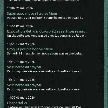
16h07
21
mai 2026
Salon auto moto rétro du Mans
Passez nous voir malgré la superbe météo estivale !...
10h51
06
mai 2026
Exposition Rétro motocyclettes sarthoises aux...
Un chouette weekend passé avec les copains du Rétro...
19h23
17
mars 2026
Croquis pour la bonne cause
Samedi 14 mars dernier, nous avons passé une belle...
13h12
11
mars 2026
Voiturette au crayon
Petit crayonné du soir avec cette voiturette sur mon...
13h12
11
mars 2026
Voiturette au crayon
Petit crayonné du soir avec cette voiturette sur mon...
14h33
06
mars 2026
Chaparral 2F
J'adore les Chaparral et l'ingéniosité de Jim Hall. Pas...