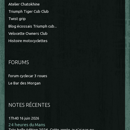
Atelier Chatokhine
Triumph Tiger Cub Club
Twist grip
Blog écossais Triumph cub...
Velocette Owners Club
Histoire motocyclettes
FORUMS
forum cyclecar 3 roues
Le Bar des Morgan
NOTES RÉCENTES
17h40
16
juin 2026
24 heures du Mans
Très belle édition 2026. Cette année, je n'ai pas pu...