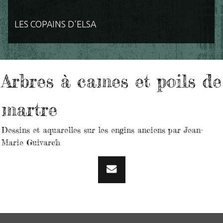
LES COPAINS D'ELSA
Arbres à cames et poils de
martre
Dessins et aquarelles sur les engins anciens par Jean-
Marie Guivarc'h