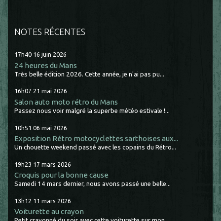
NOTES RÉCENTES
17h40
16
juin 2026
24 heures du Mans
Très belle édition 2026. Cette année, je n'ai pas pu...
16h07
21
mai 2026
Salon auto moto rétro du Mans
Passez nous voir malgré la superbe météo estivale !...
10h51
06
mai 2026
Exposition Rétro motocyclettes sarthoises aux...
Un chouette weekend passé avec les copains du Rétro...
19h23
17
mars 2026
Croquis pour la bonne cause
Samedi 14 mars dernier, nous avons passé une belle...
13h12
11
mars 2026
Voiturette au crayon
Petit crayonné du soir avec cette voiturette sur mon...