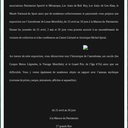
associations Patrimoine Sportif et Mécanique, Les Amis de Rob Roy, Les Amis de Geo Ham, le
Musée National du Sport ainsi que de nombreux collectionneurs et passionnés vous propose une
exposition sur l’Autodrome de Linas-Montlhéry, du 25 avril au 26 juin à la Maison du Patrimoine.
Durant les journées du 25 avril, 2 mai et 20 juin vous pourrez assister à un rassemblement de
voitures de collection et à des conférences au Centre Culturel et Artistique Michel Spiral.
Au travers de cette exposition, vous découvrirez tout l’historique de l’autodrome, ses succès (les
Coupes Motos Légendes, le Vintage Montlhéry et le Grand Prix de l’âge d’Or) ainsi que ses
difficultés. Vous y verrez également de nombreux objets en rapport avec l’anneau mythique
(costume de pilote, casque, miniatures, affiches et aquarelles).
du 25 avril au 26 juin
à la Maison du Patrimoine
27 grande Rue