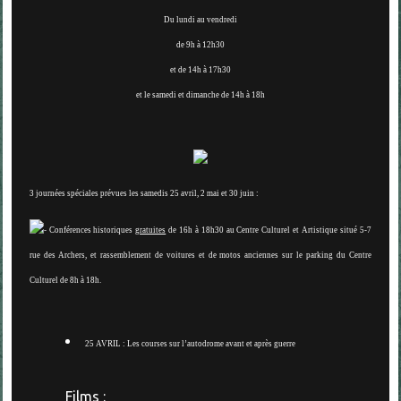
Du lundi au vendredi
de 9h à 12h30
et de 14h à 17h30
et le samedi et dimanche de 14h à 18h
3 journées spéciales prévues
les samedis 25 avril, 2 mai et 30 juin
:
Conférences historiques
gratuites
de
16h à 18h30
au Centre Culturel et Artistique situé 5-7
rue des Archers, et rassemblement de voitures et de motos anciennes sur le parking du Centre
Culturel
de 8h à 18h
.
25 AVRIL : Les courses sur l’autodrome avant et après guerre
Films :