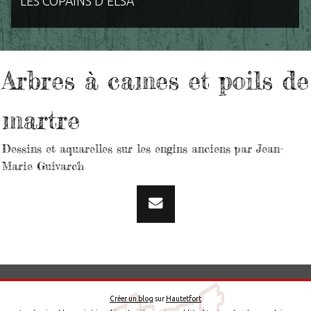
LES COPAINS D'ELSA
Arbres à cames et poils de
martre
Dessins et aquarelles sur les engins anciens par Jean-
Marie Guivarc'h
Créer un blog
sur
Hautetfort