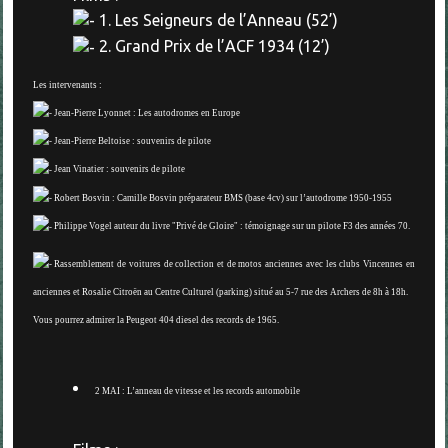
1. Les Seigneurs de l’Anneau (52’)
2. Grand Prix de l’ACF 1934 (12’)
Les intervenants :
Jean-Pierre Lyonnet : Les autodromes en Europe
Jean-Pierre Beltoise : souvenirs de pilote
Jean Vinatier : souvenirs de pilote
Robert Bosvin : Camille Bosvin préparateur BMS (base 4cv) sur l’autodrome 1950-1955
Philippe Vogel auteur du livre "Privé de Gloire" : témoignage sur un pilote F3 des années 70.
Rassemblement de voitures de collection et de motos anciennes avec les clubs Vincennes en
anciennes et Rosalie Citroën au Centre Culturel (parking) situé au 5-7 rue des Archers
de 8h à 18h
.
Vous pourrez admirer la Peugeot 404 diesel des records de 1965.
2 MAI : L’anneau de vitesse et les records automobile