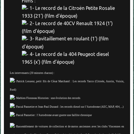
Films :
1- Le record de la Citroën Petite Rosalie
1933 (21’) (film d’époque)
2- Le record de 40CV Renault 1924 (1’)
(film d’époque)
3- Ravitaillement en roulant (1’) (film
d’époque)
4- Le record de la 404 Peugeot diesel
1965 (x’) (film d’époque)
Les intervenants (20 minutes chacun) :
Patrick Lesueur, petit fils de César Marchand : Les records Yacco (Citroën, Austin, Voisin,
Ford)
Mathieu Flonneau Historien : une évolution des records
Pascal Pannetier et Jean-Paul Durand : les records diesel sur l’Autodrome (AEC, MAP, 404, ...)
Pascal Pannetier : l’Autodrome avant guerre une faillite chronique
Rassemblement de voitures de collection et de motos anciennes avec les clubs Vincennes en