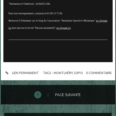
"Patrimoine et Traditions", de 8h30 à 18h.
Pour tout renseignements, contactez le
01 60 12 72 06
.
Retrouvez l’évènement sur le blog de l’association "Patrimoine Sportif et Mécanique"
en cliquant
ici
ainsi que sur le site de "Passion automobile"
en cliquant ici
.
LIEN PERMANENT
TAGS :
MONTLHÉRY
,
EXPO
0
COMMENTAIRE
1
2
PAGE SUIVANTE