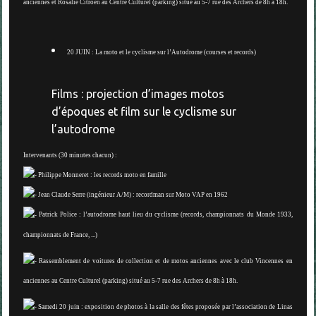
anciennes et Rosalie Citroën au Centre Culturel (parking) situé au 5-7 rue des Archers
de 8h à 18h
.
20 JUIN : La moto et le cyclisme sur l’Autodrome (courses et records)
Films : projection d’images motos
d’époques et film sur le cyclisme sur
l’autodrome
Intervenants (30 minutes chacun) :
Philippe Monneret : les records moto en famille
Jean Claude Serre (ingénieur A/M) : recordman sur Moto VAP en 1962
Patrick Police : l’autodrome haut lieu du cyclisme (records, championnats du Monde 1933,
championnats de France, ...)
Rassemblement de voitures de collection et de motos anciennes avec le club Vincennes en
anciennes au Centre Culturel (parking) situé au 5-7 rue des Archers
de 8h à 18h
.
Samedi 20 juin : exposition de photos à la salle des fêtes proposée par l’association de Linas