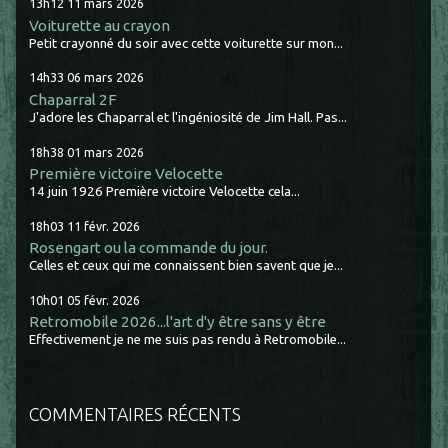
13h12
11
mars 2026
Voiturette au crayon
Petit crayonné du soir avec cette voiturette sur mon...
14h33
06
mars 2026
Chaparral 2F
J'adore les Chaparral et l'ingéniosité de Jim Hall. Pas...
18h38
01
mars 2026
Première victoire Velocette
14 juin 1926 Première victoire Velocette cela...
18h03
11
févr. 2026
Rosengart ou la commande du jour.
Celles et ceux qui me connaissent bien savent que je...
10h01
05
févr. 2026
Retromobile 2026...l'art d'y être sans y être
Effectivement je ne me suis pas rendu à Retromobile...
COMMENTAIRES RÉCENTS