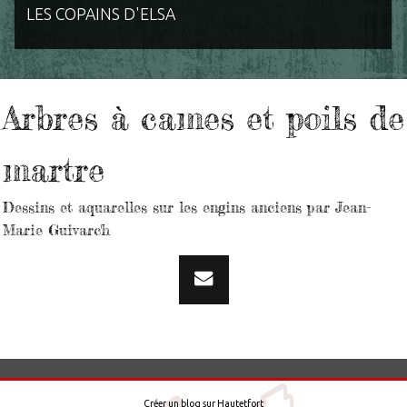
LES COPAINS D'ELSA
Arbres à cames et poils de
martre
Dessins et aquarelles sur les engins anciens par Jean-
Marie Guivarc'h
Créer un blog
sur
Hautetfort