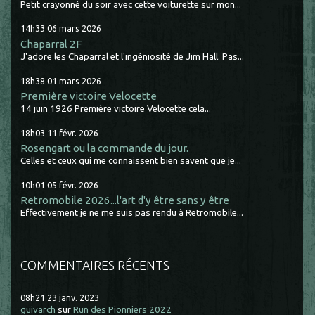
Petit crayonné du soir avec cette voiturette sur mon...
14h33
06
mars 2026
Chaparral 2F
J'adore les Chaparral et l'ingéniosité de Jim Hall. Pas...
18h38
01
mars 2026
Première victoire Velocette
14 juin 1926 Première victoire Velocette cela...
18h03
11
févr. 2026
Rosengart ou la commande du jour.
Celles et ceux qui me connaissent bien savent que je...
10h01
05
févr. 2026
Retromobile 2026...l'art d'y être sans y être
Effectivement je ne me suis pas rendu à Retromobile...
COMMENTAIRES RÉCENTS
08h21
23
janv. 2023
guivarch
sur
Run des Pionniers 2022