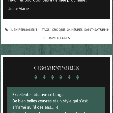
revoir et pourquoi pas à l’année prochaine !
Jean-Marie
LIEN PERMANENT
TAGS :
CROQUIS
,
24 HEURES
,
SAINT-SATURNIN
3
COMMENTAIRES
COMMENTAIRES
Excellente initiative ce blog...
De bien belles œuvres et un style qui s'est
affirmé au fil des ans... ;-)